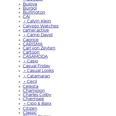
Bulova
Burgol
Burlington
CAï
﹢
Calvin Klein
Calypso Watches
camel active
﹢
Camp David
Caprice
CARISMA
Carl von Zeyten
Cartoon
CASAMODA
﹢
Casio
Casual Friday
﹢
Casual Looks
﹢
Catamaran
﹢
Cecil
Celesta
Champion
Charles Colby
Chiemsee
﹢
Cipo & Baxx
Citizen
Classic