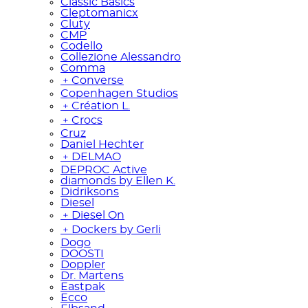
Classic Basics
Cleptomanicx
Cluty
CMP
Codello
Collezione Alessandro
Comma
﹢
Converse
Copenhagen Studios
﹢
Création L.
﹢
Crocs
Cruz
Daniel Hechter
﹢
DELMAO
DEPROC Active
diamonds by Ellen K.
Didriksons
Diesel
﹢
Diesel On
﹢
Dockers by Gerli
Dogo
DOOSTI
Doppler
Dr. Martens
Eastpak
Ecco