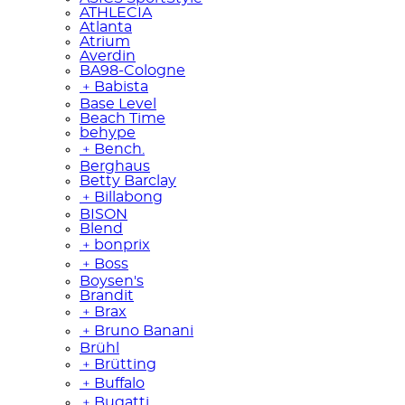
ATHLECIA
Atlanta
Atrium
Averdin
BA98-Cologne
﹢
Babista
Base Level
Beach Time
behype
﹢
Bench.
Berghaus
Betty Barclay
﹢
Billabong
BISON
Blend
﹢
bonprix
﹢
Boss
Boysen's
Brandit
﹢
Brax
﹢
Bruno Banani
Brühl
﹢
Brütting
﹢
Buffalo
﹢
Bugatti