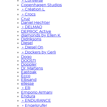
﹢
Converse
Copenhagen Studios
﹢
Création L.
﹢
Crocs
Cruz
Daniel Hechter
﹢
DELMAO
DEPROC Active
diamonds by Ellen K.
Didriksons
Diesel
﹢
Diesel On
﹢
Dockers by Gerli
Dogo
DOOSTI
Doppler
Dr. Martens
Eastpak
Ecco
Elbsand
ellesse
﹢
Elli
Emporio Armani
Endura
﹢
ENDURANCE
﹢
Engelsrufer