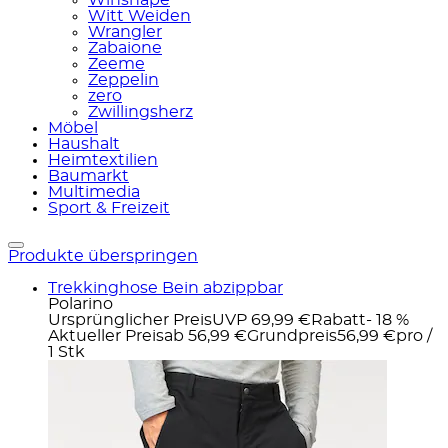
Witt Weiden
Wrangler
Zabaione
Zeeme
Zeppelin
zero
Zwillingsherz
Möbel
Haushalt
Heimtextilien
Baumarkt
Multimedia
Sport & Freizeit
Produkte überspringen
Trekkinghose Bein abzippbar
Polarino
Ursprünglicher Preis
UVP 69,99 €
Rabatt
- 18 %
Aktueller Preis
ab
56,99 €
Grundpreis
56,99 €
pro
/
1 Stk