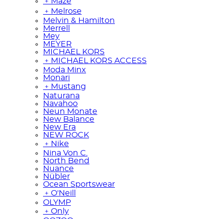
﹢
Maze
﹢
Melrose
Melvin & Hamilton
Merrell
Mey
MEYER
MICHAEL KORS
﹢
MICHAEL KORS ACCESS
Moda Minx
Monari
﹢
Mustang
Naturana
Navahoo
Neun Monate
New Balance
New Era
NEW ROCK
﹢
Nike
Nina Von C.
North Bend
Nuance
Nübler
Ocean Sportswear
﹢
O'Neill
OLYMP
﹢
Only