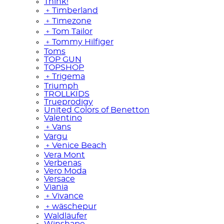
Think!
﹢
Timberland
﹢
Timezone
﹢
Tom Tailor
﹢
Tommy Hilfiger
Toms
TOP GUN
TOPSHOP
﹢
Trigema
Triumph
TROLLKIDS
Trueprodigy
United Colors of Benetton
Valentino
﹢
Vans
Vargu
﹢
Venice Beach
Vera Mont
Verbenas
Vero Moda
Versace
Viania
﹢
Vivance
﹢
wäschepur
Waldläufer
Winshape