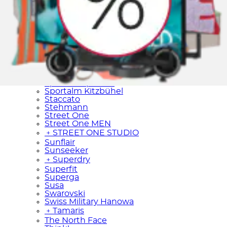
﹢
Sheego
SIOUX
Skagen
﹢
Skechers
Skiny
Sloggi
Smart Jewel
﹢
SOCCX
Soyaconcept
Spikes & Sparrow
Sportalm Kitzbühel
Staccato
Stehmann
Street One
Street One MEN
﹢
STREET ONE STUDIO
Sunflair
Sunseeker
﹢
Superdry
Superfit
Superga
Susa
Swarovski
Swiss Military Hanowa
﹢
Tamaris
The North Face