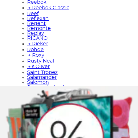
Reebok
﹢
Reebok Classic
Reef
Reflexan
Regent
Remonte
Replay
RICANO
﹢
Rieker
Rohde
﹢
Roxy
Rusty Neal
﹢
s.Oliver
Saint Tropez
Salamander
Salomon
Samantha Look
Sansibar
Sassa
Schiesser
﹢
Schöffel
Scout
﹢
Seidensticker
Seiko
SENSES.THE LABEL
Sergio Tacchini