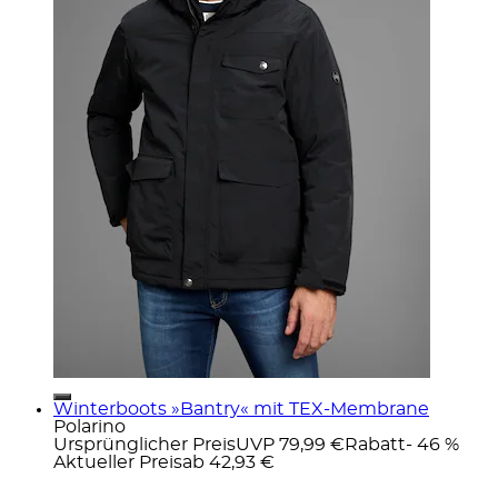
Winterboots »Bantry« mit TEX-Membrane
Polarino
Ursprünglicher Preis
UVP 79,99 €
Rabatt
- 46 %
Aktueller Preis
ab
42,93 €