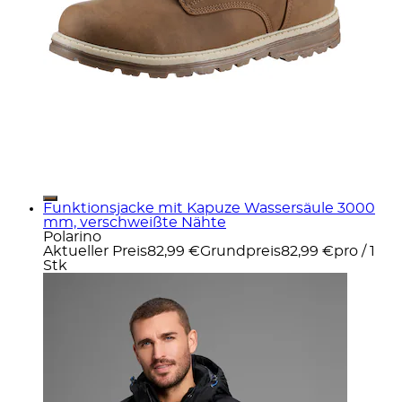
Funktionsjacke mit Kapuze Wassersäule 3000
mm, verschweißte Nähte
Polarino
Aktueller Preis
82,99 €
Grundpreis
82,99 €
pro
/
1
Stk