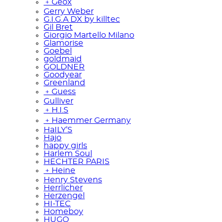
﹢
Geox
Gerry Weber
G.I.G.A DX by killtec
Gil Bret
Giorgio Martello Milano
Glamorise
Goebel
goldmaid
GOLDNER
Goodyear
Greenland
﹢
Guess
Gulliver
﹢
H.I.S
﹢
Haemmer Germany
HaILY’S
Hajo
happy girls
Harlem Soul
HECHTER PARIS
﹢
Heine
Henry Stevens
Herrlicher
Herzengel
HI-TEC
Homeboy
HUGO