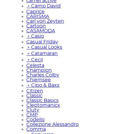
camel active
﹢
Camp David
Caprice
CARISMA
Carl von Zeyten
Cartoon
CASAMODA
﹢
Casio
Casual Friday
﹢
Casual Looks
﹢
Catamaran
﹢
Cecil
Celesta
Champion
Charles Colby
Chiemsee
﹢
Cipo & Baxx
Citizen
Classic
Classic Basics
Cleptomanicx
Cluty
CMP
Codello
Collezione Alessandro
Comma