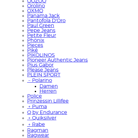
OOZOO
Orolino
OXMO
Panama Jack
Pantofola D'Oro
Paul Green
Pepe Jeans
Petite Fleur
Phönix
Pieces
Piké
PIKOLINOS
Pioneer Authentic Jeans
Pius Gabor
Please Jeans
PLEIN SPORT
﹣
Polarino
Damen
Herren
Police
Prinzessin Lillifee
﹢
Puma
Q by Endurance
﹢
Quiksilver
﹢
Rabe
Ragman
Ragwear