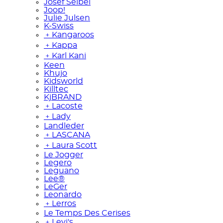
Josef Seibel
Joop!
Julie Julsen
K-Swiss
﹢
Kangaroos
﹢
Kappa
﹢
Karl Kani
Keen
Khujo
Kidsworld
Killtec
KjBRAND
﹢
Lacoste
﹢
Lady
Landleder
﹢
LASCANA
﹢
Laura Scott
Le Jogger
Legero
Leguano
Lee®
LeGer
Leonardo
﹢
Lerros
Le Temps Des Cerises
﹢
Levi's