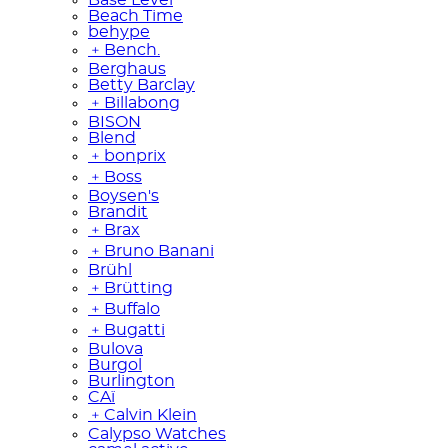
Beach Time
behype
﹢
Bench.
Berghaus
Betty Barclay
﹢
Billabong
BISON
Blend
﹢
bonprix
﹢
Boss
Boysen's
Brandit
﹢
Brax
﹢
Bruno Banani
Brühl
﹢
Brütting
﹢
Buffalo
﹢
Bugatti
Bulova
Burgol
Burlington
CAï
﹢
Calvin Klein
Calypso Watches