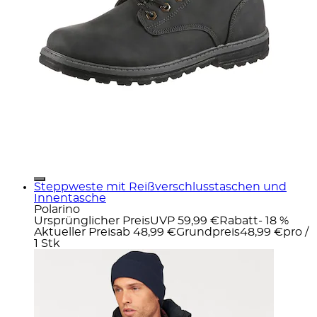
Steppweste mit Reißverschlusstaschen und
Innentasche
Polarino
Ursprünglicher Preis
UVP 59,99 €
Rabatt
- 18 %
Aktueller Preis
ab
48,99 €
Grundpreis
48,99 €
pro
/
1 Stk