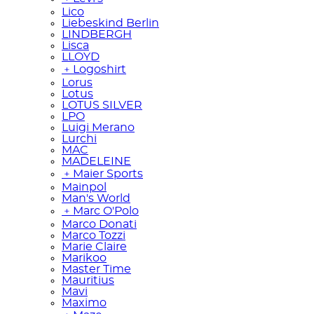
Lico
Liebeskind Berlin
LINDBERGH
Lisca
LLOYD
﹢
Logoshirt
Lorus
Lotus
LOTUS SILVER
LPO
Luigi Merano
Lurchi
MAC
MADELEINE
﹢
Maier Sports
Mainpol
Man's World
﹢
Marc O'Polo
Marco Donati
Marco Tozzi
Marie Claire
Marikoo
Master Time
Mauritius
Mavi
Maximo