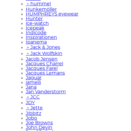
﹢
hummel
Hunkemöller
HUMPHREYS eyewear
Hunter
ice-watch
Icepeak
Indicode
Inspirationen
Ipanema
﹢
Jack & Jones
﹢
Jack Wolfskin
Jacob Jensen
Jacques Charrel
Jacques Farel
Jacques Lemans
Jaguar
jamelli
Jana
Jan Vanderstorm
﹢
JCC
JDY
﹢
Jette
Jibbitz
Jobo
Joe Browns
John Devin