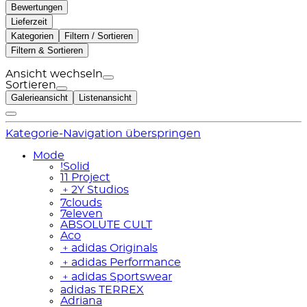
Bewertungen
Lieferzeit
Kategorien
Filtern / Sortieren
Filtern & Sortieren
Ansicht wechseln
Sortieren
Galerieansicht
Listenansicht
Kategorie-Navigation überspringen
Mode
!Solid
11 Project
﹢
2Y Studios
7clouds
7eleven
ABSOLUTE CULT
Aco
﹢
adidas Originals
﹢
adidas Performance
﹢
adidas Sportswear
adidas TERREX
Adriana