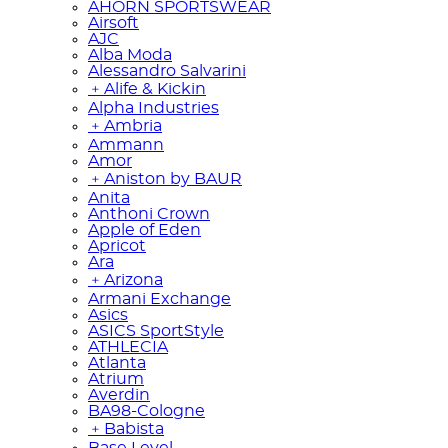
AHORN SPORTSWEAR
Airsoft
AJC
Alba Moda
Alessandro Salvarini
﹢
Alife & Kickin
Alpha Industries
﹢
Ambria
Ammann
Amor
﹢
Aniston by BAUR
Anita
Anthoni Crown
Apple of Eden
Apricot
Ara
﹢
Arizona
Armani Exchange
Asics
ASICS SportStyle
ATHLECIA
Atlanta
Atrium
Averdin
BA98-Cologne
﹢
Babista
Base Level