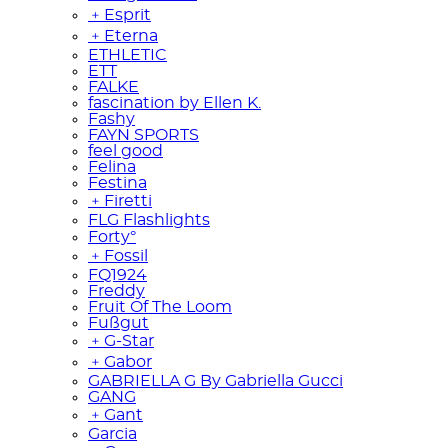
﹢
Esprit
﹢
Eterna
ETHLETIC
ETT
FALKE
fascination by Ellen K.
Fashy
FAYN SPORTS
feel good
Felina
Festina
﹢
Firetti
FLG Flashlights
Forty°
﹢
Fossil
FQ1924
Freddy
Fruit Of The Loom
Fußgut
﹢
G-Star
﹢
Gabor
GABRIELLA G By Gabriella Gucci
GANG
﹢
Gant
Garcia