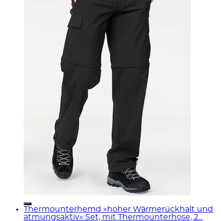
Thermounterhemd »hoher Wärmerückhalt und
atmungsaktiv« Set, mit Thermounterhose, 2...