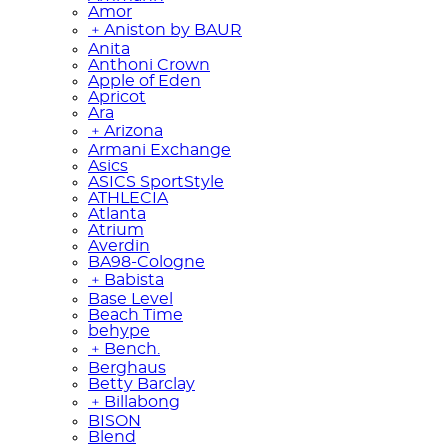
Amor
﹢
Aniston by BAUR
Anita
Anthoni Crown
Apple of Eden
Apricot
Ara
﹢
Arizona
Armani Exchange
Asics
ASICS SportStyle
ATHLECIA
Atlanta
Atrium
Averdin
BA98-Cologne
﹢
Babista
Base Level
Beach Time
behype
﹢
Bench.
Berghaus
Betty Barclay
﹢
Billabong
BISON
Blend