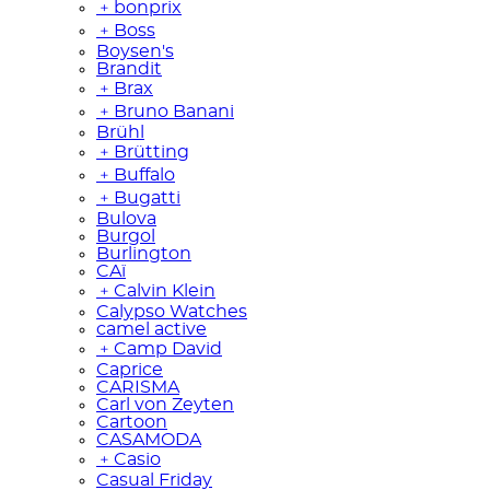
﹢
bonprix
﹢
Boss
Boysen's
Brandit
﹢
Brax
﹢
Bruno Banani
Brühl
﹢
Brütting
﹢
Buffalo
﹢
Bugatti
Bulova
Burgol
Burlington
CAï
﹢
Calvin Klein
Calypso Watches
camel active
﹢
Camp David
Caprice
CARISMA
Carl von Zeyten
Cartoon
CASAMODA
﹢
Casio
Casual Friday