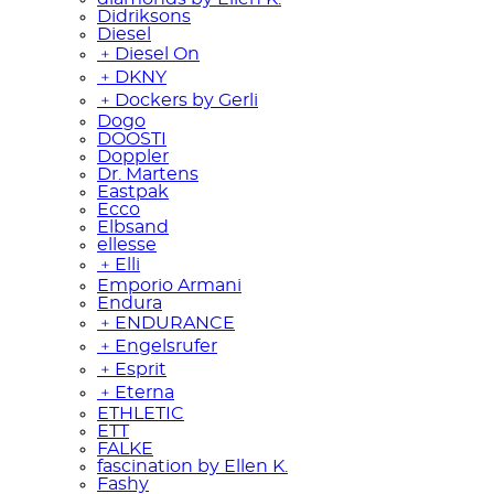
Didriksons
Diesel
﹢
Diesel On
﹢
DKNY
﹢
Dockers by Gerli
Dogo
DOOSTI
Doppler
Dr. Martens
Eastpak
Ecco
Elbsand
ellesse
﹢
Elli
Emporio Armani
Endura
﹢
ENDURANCE
﹢
Engelsrufer
﹢
Esprit
﹢
Eterna
ETHLETIC
ETT
FALKE
fascination by Ellen K.
Fashy