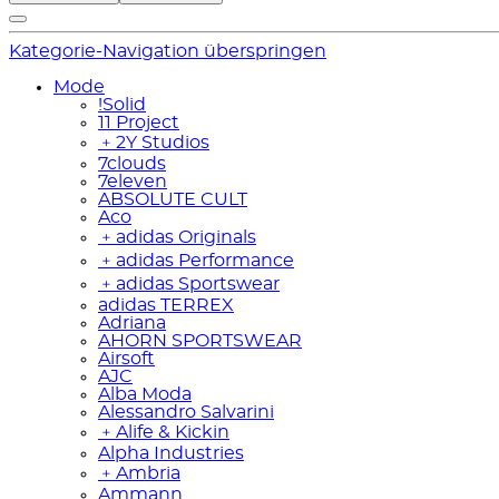
Kategorie-Navigation überspringen
Mode
!Solid
11 Project
﹢
2Y Studios
7clouds
7eleven
ABSOLUTE CULT
Aco
﹢
adidas Originals
﹢
adidas Performance
﹢
adidas Sportswear
adidas TERREX
Adriana
AHORN SPORTSWEAR
Airsoft
AJC
Alba Moda
Alessandro Salvarini
﹢
Alife & Kickin
Alpha Industries
﹢
Ambria
Ammann