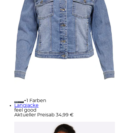
+
Farben
Langjacke
feel good
Aktueller Preis
ab
34,99 €