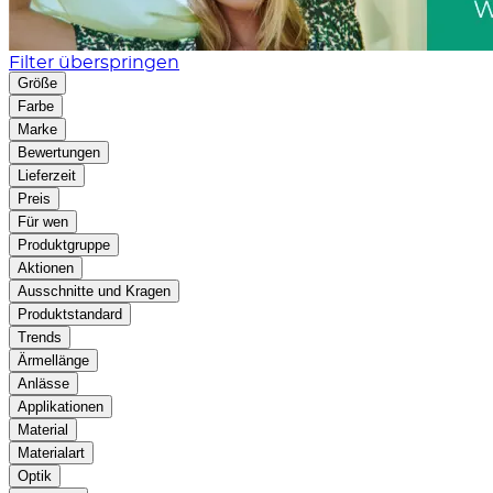
Filter überspringen
Größe
Farbe
Marke
Bewertungen
Lieferzeit
Preis
Für wen
Produktgruppe
Aktionen
Ausschnitte und Kragen
Produktstandard
Trends
Ärmellänge
Anlässe
Applikationen
Material
Materialart
Optik