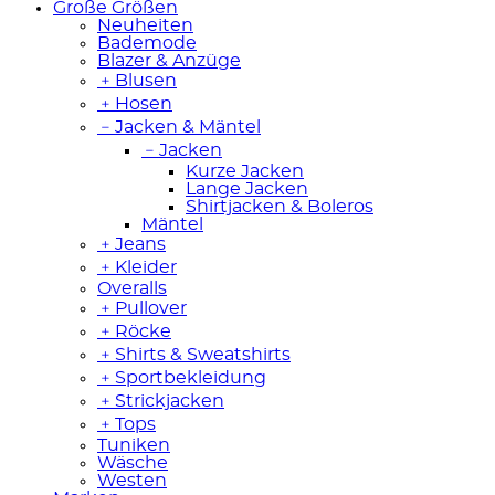
Große Größen
Neuheiten
Bademode
Blazer & Anzüge
﹢
Blusen
﹢
Hosen
﹣
Jacken & Mäntel
﹣
Jacken
Kurze Jacken
Lange Jacken
Shirtjacken & Boleros
Mäntel
﹢
Jeans
﹢
Kleider
Overalls
﹢
Pullover
﹢
Röcke
﹢
Shirts & Sweatshirts
﹢
Sportbekleidung
﹢
Strickjacken
﹢
Tops
Tuniken
Wäsche
Westen