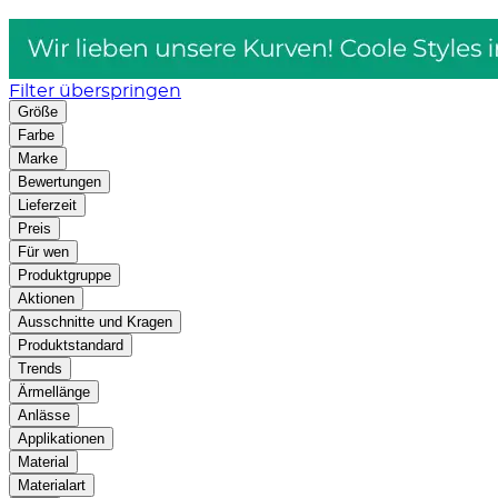
Filter überspringen
Größe
Farbe
Marke
Bewertungen
Lieferzeit
Preis
Für wen
Produktgruppe
Aktionen
Ausschnitte und Kragen
Produktstandard
Trends
Ärmellänge
Anlässe
Applikationen
Material
Materialart