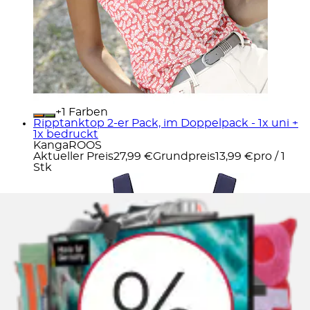
+
Farben
Ripptanktop 2-er Pack, im Doppelpack - 1x uni +
1x bedruckt
KangaROOS
Aktueller Preis
27,99 €
Grundpreis
13,99 €
pro
/
1
Stk