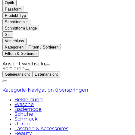
Optik
Passform
Produkt-Typ
Schnittdetails
Schnittform Länge
Stil
Verschluss
Kategorien
Filtern / Sortieren
Filtern & Sortieren
Ansicht wechseln
Sortieren
Galerieansicht
Listenansicht
Kategorie-Navigation überspringen
Bekleidung
Wäsche
Bademode
Schuhe
Schmuck
Uhren
Taschen & Accessoires
Beauty