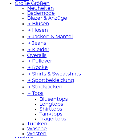
Große Größen
Neuheiten
Bademode
Blazer & Anzüge
﹢
Blusen
﹢
Hosen
﹢
Jacken & Mäntel
﹢
Jeans
﹢
Kleider
Overalls
﹢
Pullover
﹢
Röcke
﹢
Shirts & Sweatshirts
﹢
Sportbekleidung
﹢
Strickjacken
﹣
Tops
Blusentops
Longtops
Shirttops
Tanktops
Trägertops
Tuniken
Wäsche
Westen