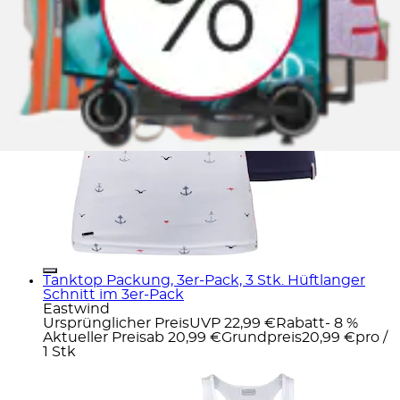
Tanktop Packung, 3er-Pack, 3 Stk. Hüftlanger
Schnitt im 3er-Pack
Eastwind
Ursprünglicher Preis
UVP 22,99 €
Rabatt
- 8 %
Aktueller Preis
ab
20,99 €
Grundpreis
20,99 €
pro
/
1 Stk