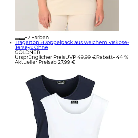
+
Farben
Trägertop »Doppelpack aus weichem Viskose-
Jersey« Ohne
GOLDNER
Ursprünglicher Preis
UVP 49,99 €
Rabatt
- 44 %
Aktueller Preis
ab
27,99 €