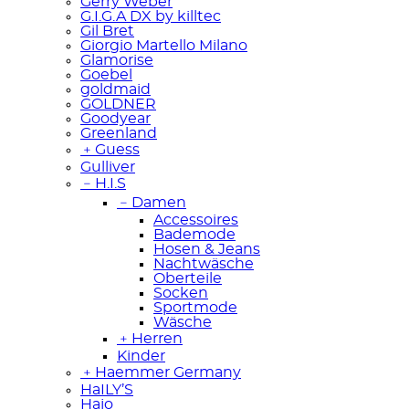
Gerry Weber
G.I.G.A DX by killtec
Gil Bret
Giorgio Martello Milano
Glamorise
Goebel
goldmaid
GOLDNER
Goodyear
Greenland
﹢
Guess
Gulliver
﹣
H.I.S
﹣
Damen
Accessoires
Bademode
Hosen & Jeans
Nachtwäsche
Oberteile
Socken
Sportmode
Wäsche
﹢
Herren
Kinder
﹢
Haemmer Germany
HaILY’S
Hajo