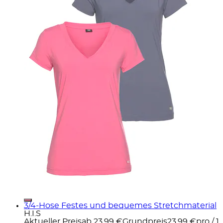
3/4-Hose Festes und bequemes Stretchmaterial
H.I.S
Aktueller Preis
ab
23,99 €
Grundpreis
23,99 €
pro
/
1