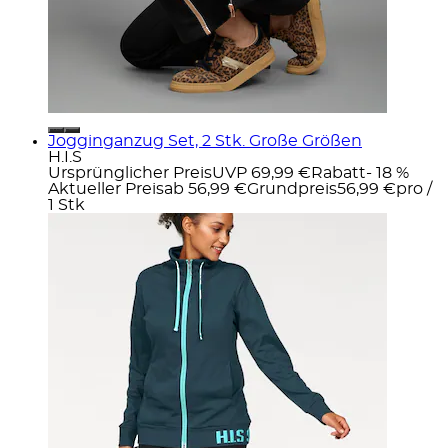
Jogginganzug Set, 2 Stk. Große Größen
H.I.S
Ursprünglicher Preis
UVP 69,99 €
Rabatt
- 18 %
Aktueller Preis
ab
56,99 €
Grundpreis
56,99 €
pro
/
1 Stk