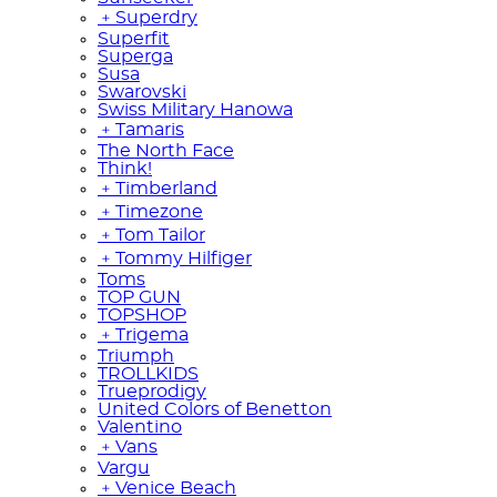
﹢
Superdry
Superfit
Superga
Susa
Swarovski
Swiss Military Hanowa
﹢
Tamaris
The North Face
Think!
﹢
Timberland
﹢
Timezone
﹢
Tom Tailor
﹢
Tommy Hilfiger
Toms
TOP GUN
TOPSHOP
﹢
Trigema
Triumph
TROLLKIDS
Trueprodigy
United Colors of Benetton
Valentino
﹢
Vans
Vargu
﹢
Venice Beach