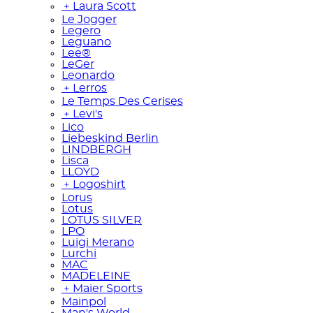
﹢
Laura Scott
Le Jogger
Legero
Leguano
Lee®
LeGer
Leonardo
﹢
Lerros
Le Temps Des Cerises
﹢
Levi's
Lico
Liebeskind Berlin
LINDBERGH
Lisca
LLOYD
﹢
Logoshirt
Lorus
Lotus
LOTUS SILVER
LPO
Luigi Merano
Lurchi
MAC
MADELEINE
﹢
Maier Sports
Mainpol
Man's World