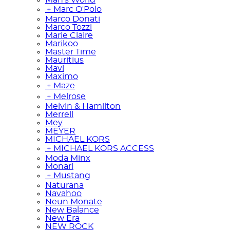
﹢
Marc O'Polo
Marco Donati
Marco Tozzi
Marie Claire
Marikoo
Master Time
Mauritius
Mavi
Maximo
﹢
Maze
﹢
Melrose
Melvin & Hamilton
Merrell
Mey
MEYER
MICHAEL KORS
﹢
MICHAEL KORS ACCESS
Moda Minx
Monari
﹢
Mustang
Naturana
Navahoo
Neun Monate
New Balance
New Era
NEW ROCK