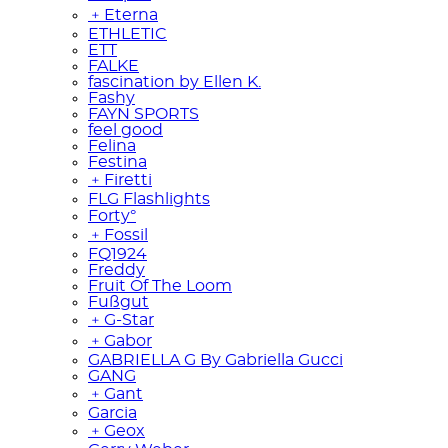
﹢
Eterna
ETHLETIC
ETT
FALKE
fascination by Ellen K.
Fashy
FAYN SPORTS
feel good
Felina
Festina
﹢
Firetti
FLG Flashlights
Forty°
﹢
Fossil
FQ1924
Freddy
Fruit Of The Loom
Fußgut
﹢
G-Star
﹢
Gabor
GABRIELLA G By Gabriella Gucci
GANG
﹢
Gant
Garcia
﹢
Geox