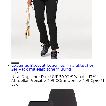
Leggings Bootcut‑Leggings im praktischen
2er‑Pack mit elastischem Bund
H.I.S
Ursprünglicher Preis
UVP 39,99 €
Rabatt
- 17 %
Aktueller Preis
ab
32,99 €
Grundpreis
32,99 €
pro
/
1
Stk