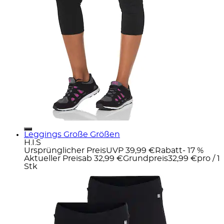
Leggings Große Größen
H.I.S
Ursprünglicher Preis
UVP 39,99 €
Rabatt
- 17 %
Aktueller Preis
ab
32,99 €
Grundpreis
32,99 €
pro
/
1
Stk