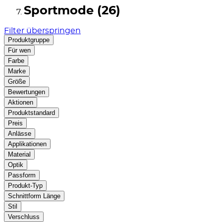
Sportmode (26)
Filter überspringen
Produktgruppe
Für wen
Farbe
Marke
Größe
Bewertungen
Aktionen
Produktstandard
Preis
Anlässe
Applikationen
Material
Optik
Passform
Produkt-Typ
Schnittform Länge
Stil
Verschluss