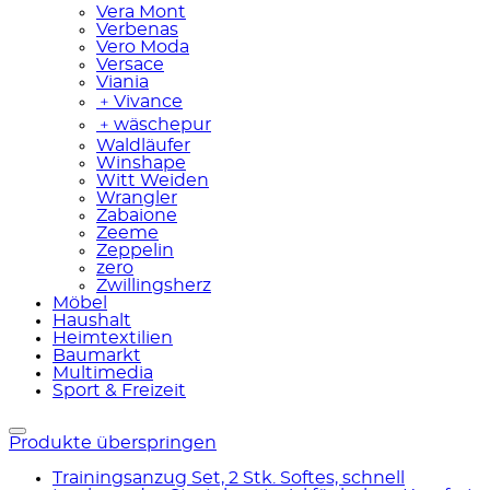
Vera Mont
Verbenas
Vero Moda
Versace
Viania
﹢
Vivance
﹢
wäschepur
Waldläufer
Winshape
Witt Weiden
Wrangler
Zabaione
Zeeme
Zeppelin
zero
Zwillingsherz
Möbel
Haushalt
Heimtextilien
Baumarkt
Multimedia
Sport & Freizeit
Produkte überspringen
Trainingsanzug Set, 2 Stk. Softes, schnell