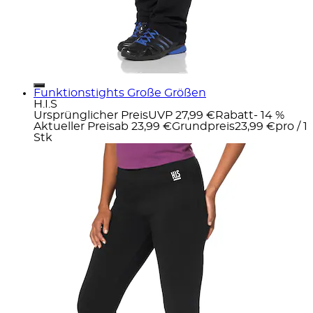
Funktionstights Große Größen
H.I.S
Ursprünglicher Preis
UVP 27,99 €
Rabatt
- 14 %
Aktueller Preis
ab
23,99 €
Grundpreis
23,99 €
pro
/
1
Stk