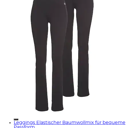
Leggings Elastischer Baumwollmix für bequeme
Passform