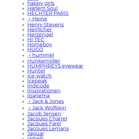
happy girls
Harlem Soul
HECHTER PARIS
﹢
Heine
Henry Stevens
Herrlicher
Herzengel
HI-TEC
Homeboy
HUGO
﹢
hummel
Hunkemöller
HUMPHREYS eyewear
Hunter
ice-watch
Icepeak
Indicode
Inspirationen
Ipanema
﹢
Jack & Jones
﹢
Jack Wolfskin
Jacob Jensen
Jacques Charrel
Jacques Farel
Jacques Lemans
Jaguar
jamelli