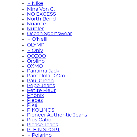
﹢
Nike
Nina Von C.
NO EXCESS
North Bend
Nuance
Nübler
Ocean Sportswear
﹢
O'Neill
OLYMP
﹢
Only
OOZOO
Orolino
OXMO
Panama Jack
Pantofola D'Oro
Paul Green
Pepe Jeans
Petite Fleur
Phönix
Pieces
Piké
PIKOLINOS
Pioneer Authentic Jeans
Pius Gabor
Please Jeans
PLEIN SPORT
﹢
Polarino