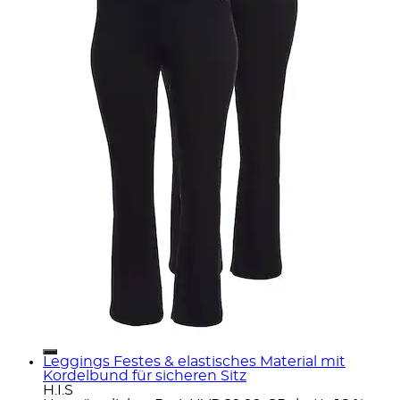
Leggings Festes & elastisches Material mit
Kordelbund für sicheren Sitz
H.I.S