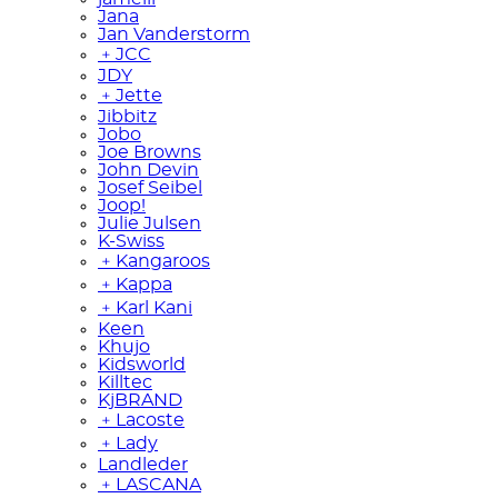
Jana
Jan Vanderstorm
﹢
JCC
JDY
﹢
Jette
Jibbitz
Jobo
Joe Browns
John Devin
Josef Seibel
Joop!
Julie Julsen
K-Swiss
﹢
Kangaroos
﹢
Kappa
﹢
Karl Kani
Keen
Khujo
Kidsworld
Killtec
KjBRAND
﹢
Lacoste
﹢
Lady
Landleder
﹢
LASCANA