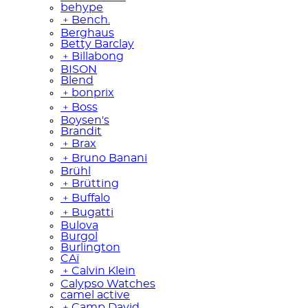
behype
﹢
Bench.
Berghaus
Betty Barclay
﹢
Billabong
BISON
Blend
﹢
bonprix
﹢
Boss
Boysen's
Brandit
﹢
Brax
﹢
Bruno Banani
Brühl
﹢
Brütting
﹢
Buffalo
﹢
Bugatti
Bulova
Burgol
Burlington
CAï
﹢
Calvin Klein
Calypso Watches
camel active
﹢
Camp David