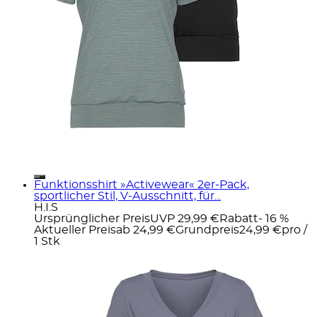
Funktionsshirt »Activewear« 2er-Pack,
sportlicher Stil, V-Ausschnitt, für...
H.I.S
Ursprünglicher Preis
UVP 29,99 €
Rabatt
- 16 %
Aktueller Preis
ab
24,99 €
Grundpreis
24,99 €
pro
/
1 Stk