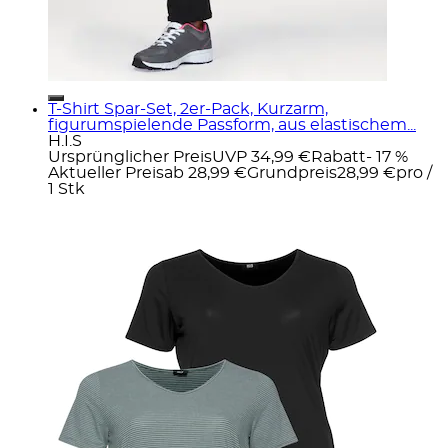
T-Shirt Spar-Set, 2er-Pack, Kurzarm,
figurumspielende Passform, aus elastischem...
H.I.S
Ursprünglicher Preis
UVP 34,99 €
Rabatt
- 17 %
Aktueller Preis
ab
28,99 €
Grundpreis
28,99 €
pro
/
1 Stk