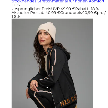
trocknendes Stretchmaterial für hohen Komfort
H.I.S
Ursprünglicher Preis
UVP 49,99 €
Rabatt
- 18 %
Aktueller Preis
ab
40,99 €
Grundpreis
40,99 €
pro
/
1 Stk