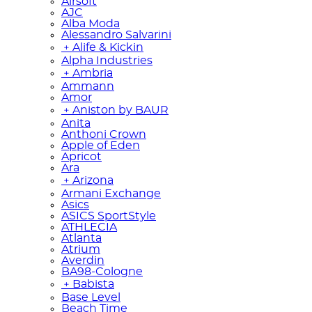
Airsoft
AJC
Alba Moda
Alessandro Salvarini
﹢
Alife & Kickin
Alpha Industries
﹢
Ambria
Ammann
Amor
﹢
Aniston by BAUR
Anita
Anthoni Crown
Apple of Eden
Apricot
Ara
﹢
Arizona
Armani Exchange
Asics
ASICS SportStyle
ATHLECIA
Atlanta
Atrium
Averdin
BA98-Cologne
﹢
Babista
Base Level
Beach Time