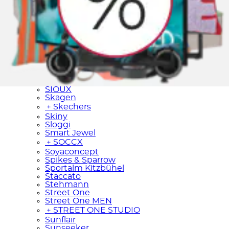
Sassa
Schiesser
﹢
Schöffel
Scout
﹢
Seidensticker
Seiko
SENSES.THE LABEL
Sergio Tacchini
﹢
Sheego
SIOUX
Skagen
﹢
Skechers
Skiny
Sloggi
Smart Jewel
﹢
SOCCX
Soyaconcept
Spikes & Sparrow
Sportalm Kitzbühel
Staccato
Stehmann
Street One
Street One MEN
﹢
STREET ONE STUDIO
Sunflair
Sunseeker