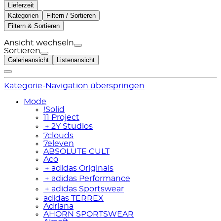
Lieferzeit
Kategorien
Filtern / Sortieren
Filtern & Sortieren
Ansicht wechseln
Sortieren
Galerieansicht
Listenansicht
Kategorie-Navigation überspringen
Mode
!Solid
11 Project
﹢
2Y Studios
7clouds
7eleven
ABSOLUTE CULT
Aco
﹢
adidas Originals
﹢
adidas Performance
﹢
adidas Sportswear
adidas TERREX
Adriana
AHORN SPORTSWEAR