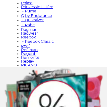
Police
Prinzessin Lillifee
﹢
Puma
Q by Endurance
﹢
Quiksilver
﹢
Rabe
Ragman
Ragwear
Reebok
﹢
Reebok Classic
Reef
Reflexan
Regent
Remonte
Replay
RICANO
﹢
Rieker
Rohde
﹢
Roxy
Rusty Neal
﹢
s.Oliver
Saint Tropez
Salamander
Salomon
Samantha Look
Sansibar