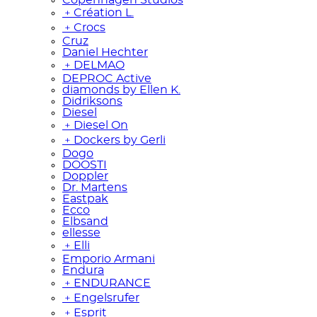
﹢
Création L.
﹢
Crocs
Cruz
Daniel Hechter
﹢
DELMAO
DEPROC Active
diamonds by Ellen K.
Didriksons
Diesel
﹢
Diesel On
﹢
Dockers by Gerli
Dogo
DOOSTI
Doppler
Dr. Martens
Eastpak
Ecco
Elbsand
ellesse
﹢
Elli
Emporio Armani
Endura
﹢
ENDURANCE
﹢
Engelsrufer
﹢
Esprit