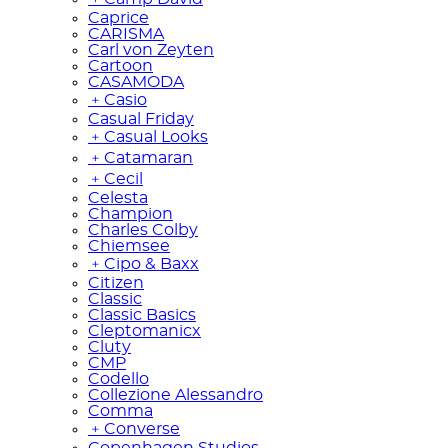
Caprice
CARISMA
Carl von Zeyten
Cartoon
CASAMODA
﹢
Casio
Casual Friday
﹢
Casual Looks
﹢
Catamaran
﹢
Cecil
Celesta
Champion
Charles Colby
Chiemsee
﹢
Cipo & Baxx
Citizen
Classic
Classic Basics
Cleptomanicx
Cluty
CMP
Codello
Collezione Alessandro
Comma
﹢
Converse
Copenhagen Studios