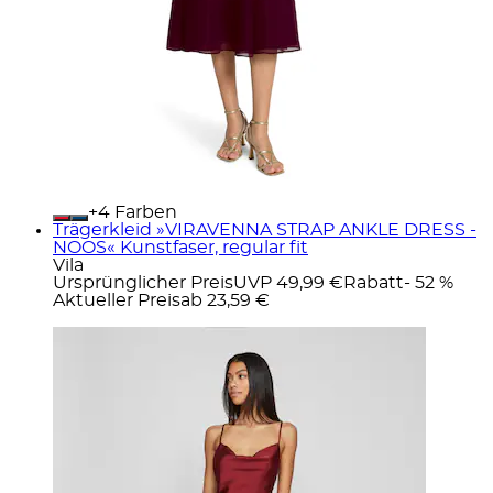
+
Farben
Trägerkleid »VIRAVENNA STRAP ANKLE DRESS -
NOOS« Kunstfaser, regular fit
Vila
Ursprünglicher Preis
UVP 49,99 €
Rabatt
- 52 %
Aktueller Preis
ab
23,59 €