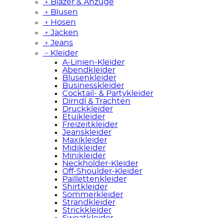
﹢
Blazer & Anzüge
﹢
Blusen
﹢
Hosen
﹢
Jacken
﹢
Jeans
﹣
Kleider
A-Linien-Kleider
Abendkleider
Blusenkleider
Businesskleider
Cocktail- & Partykleider
Dirndl & Trachten
Druckkleider
Etuikleider
Freizeitkleider
Jeanskleider
Maxikleider
Midikleider
Minikleider
Neckholder-Kleider
Off-Shoulder-Kleider
Paillettenkleider
Shirtkleider
Sommerkleider
Strandkleider
Strickkleider
Sweatkleider