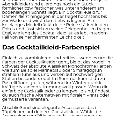
Abendkleider sind allerdings noch ein Stück
förmlicher bzw. festlicher, was unter anderem am
bodenlangen Schnitt liegt. Ein Cocktail-Kleid für
Damen fließt hingegen in der Regel höchstens bis
zur Wade und wirkt damit etwas legerer. Ein
knielanges Modell rückt deine Beine stärker in den
Fokus und lässt sich zu vielen Gelegenheiten tragen.
Egal, wie lang das Cocktailkleid ist, es lebt in jedem
Fall von seiner charmanten Leichtigkeit.
Das Cocktailkleid-Farbenspiel
Einfach zu kombinieren und zeitlos – wenn es um die
Farben der Cocktailkleider geht, bleibt das Modell in
Schwarz der absolute Klassiker! Monochrome Farben
wie zum Beispiel Marineblau oder Smaragdgrün
strahlen Ruhe aus und wirken auf hochwertigen
Stoffen besonders edel. Im Sommer kannst du zu
Pastelltönen greifen, während im Winter dunkle,
kräftige Nuancen stimmungsvoll passen. Wenn dir
einfarbige Cocktailkleider zu langweilig sind, findest
du auch frische Alternativen mit floralen Prints oder
gemusterte Varianten.
Abschließend sind elegante Accessoires das i-
Tüpfelchen auf deinem Cocktailkleid. Wähle die
Accessoires sorgfältig aus, sodass diese auch zur