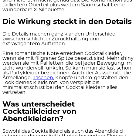
and-Flare-Stil macht genau das. Die Kombination aus
tailliertem Oberteil plus weitem Saum schafft eine
wunderbare X-Silhouette.
Die Wirkung steckt in den Details
Die Details machen ganz klar den Unterschied
zwischen schlichter Zurückhaltung und
extravagantem Auftreten.
Eine romantische Note erreichen Cocktailkleider,
wenn sie mit filigraner Spitze besetzt sind. Mehr shiny
werden sie mit Pailletten, die bei jeder Bewegung im
Licht wundervoll funkeln. So kann man sie fast schon
als Partykleider bezeichnen. Auch der Ausschnitt, die
Ärmellänge,
Taschen
, Knöpfe und Co. gestalten den
Look deines Kleids mit. Von verspielt bis
minimalistisch ist bei den Cocktailkleidern alles
vertreten.
Was unterscheidet
Cocktailkleider von
Abendkleidern?
Sowohl das Cocktailkleid als auch das Abendkleid
schenken deinem Auftritt eine besondere Eleganz.