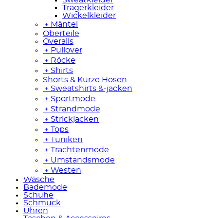
Trägerkleider
Wickelkleider
﹢
Mäntel
Oberteile
Overalls
﹢
Pullover
﹢
Röcke
﹢
Shirts
Shorts & Kurze Hosen
﹢
Sweatshirts &-jacken
﹢
Sportmode
﹢
Strandmode
﹢
Strickjacken
﹢
Tops
﹢
Tuniken
﹢
Trachtenmode
﹢
Umstandsmode
﹢
Westen
Wäsche
Bademode
Schuhe
Schmuck
Uhren