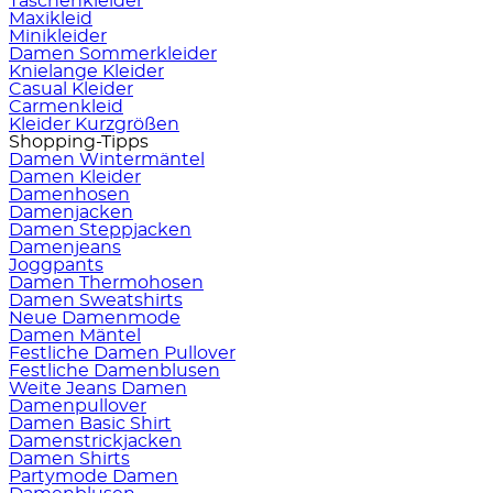
Taschenkleider
Maxikleid
Minikleider
Damen Sommerkleider
Knielange Kleider
Casual Kleider
Carmenkleid
Kleider Kurzgrößen
Shopping-Tipps
Damen Wintermäntel
Damen Kleider
Damenhosen
Damenjacken
Damen Steppjacken
Damenjeans
Joggpants
Damen Thermohosen
Damen Sweatshirts
Neue Damenmode
Damen Mäntel
Festliche Damen Pullover
Festliche Damenblusen
Weite Jeans Damen
Damenpullover
Damen Basic Shirt
Damenstrickjacken
Damen Shirts
Partymode Damen