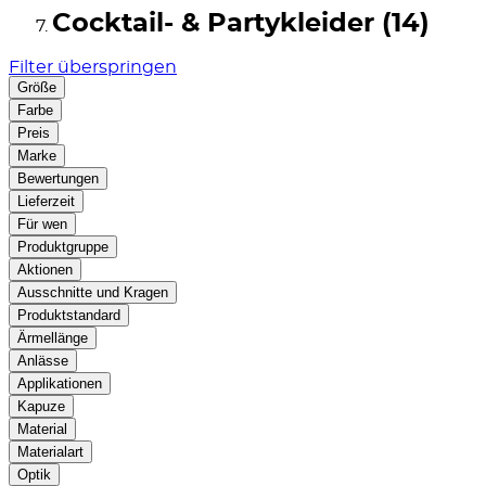
Cocktail- & Partykleider (14)
Filter überspringen
Größe
Farbe
Preis
Marke
Bewertungen
Lieferzeit
Für wen
Produktgruppe
Aktionen
Ausschnitte und Kragen
Produktstandard
Ärmellänge
Anlässe
Applikationen
Kapuze
Material
Materialart
Optik