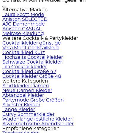
Du hast 14 von 14 Artikeln gesehen
Alternative Marken
Laura Scott Mode
Aniston SELECTED
AJC Damenmode
Aniston CASUAL
Melrose Kleidung
Weitere Cocktail- & Partykleider
Cocktailkleider günstige
Vera Mont Cocktailkleid
Cocktailkleid kurz
Hochzeits Cocktailkleider
Schwarze Cocktailkleider
Lila Cocktailkleider
Cocktailkleid Größe 42
Cocktailkleider Größe 48
weitere Kategorien
Shirtkleider Damen
Neue Damen Kleider
Abtanzballkleider
Partymode Große Größen
Silvester Kleider
Lange Kleider
Curvy Sommerkleider
Wadenlange festliche Kleider
Asymmetrische Abendkleider
Empfohlene Kategorien